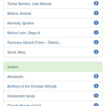
Torres Serrano, Juan Manuel
2
Botana, Antonio
1
Kennedy, Ignatius
1
Muñoz León, Diego A.
1
Rummery Gérard (Frère -- District...
1
Somé, Marc
1
Subject
Asociación
5
Brothers of the Christian Schools
1
Charismatic family
1
Church-People of God
1