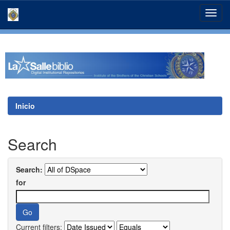
Skip
navigation
Inicio
Search
Search:
for
Current filters: