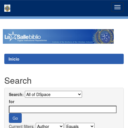
Skip
navigation
Inicio
Search
Search:
for
Current filters: