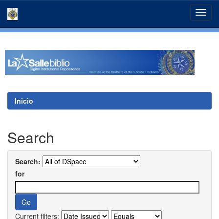
Skip
navigation
Inicio
Search
Search:
for
Current filters: