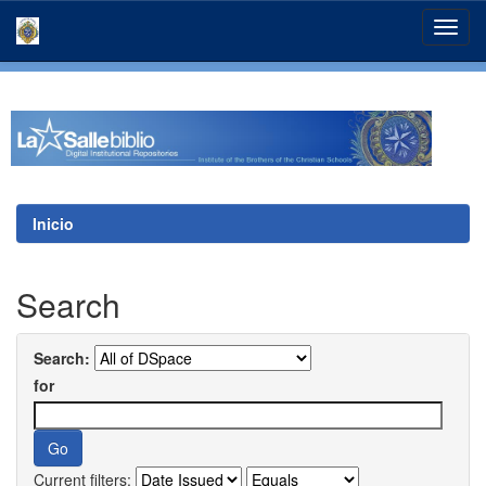
Skip
navigation
Inicio
Search
Search:
for
Current filters: