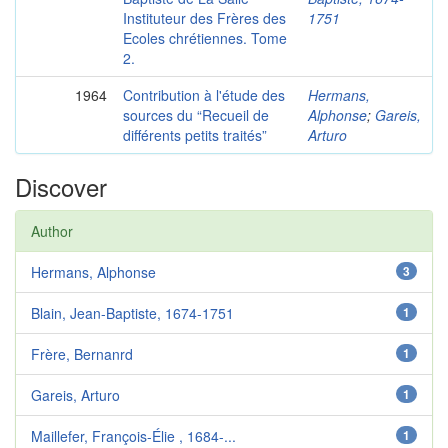
Instituteur des Frères des
1751
Ecoles chrétiennes. Tome
2.
1964
Contribution à l'étude des
Hermans,
sources du “Recueil de
Alphonse
;
Gareis,
différents petits traités”
Arturo
Discover
Author
Hermans, Alphonse
3
Blain, Jean-Baptiste, 1674-1751
1
Frère, Bernanrd
1
Gareis, Arturo
1
Maillefer, François-Élie , 1684-...
1