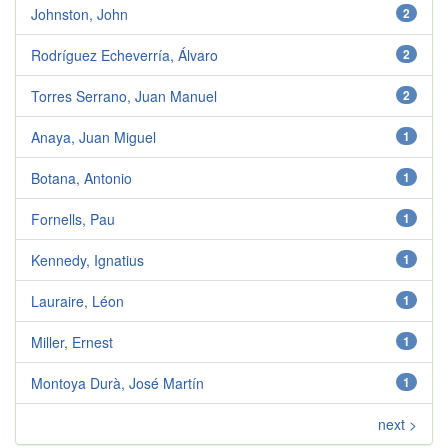
Johnston, John
2
Rodríguez Echeverría, Álvaro
2
Torres Serrano, Juan Manuel
2
Anaya, Juan Miguel
1
Botana, Antonio
1
Fornells, Pau
1
Kennedy, Ignatius
1
Lauraire, Léon
1
Miller, Ernest
1
Montoya Durà, José Martín
1
next >