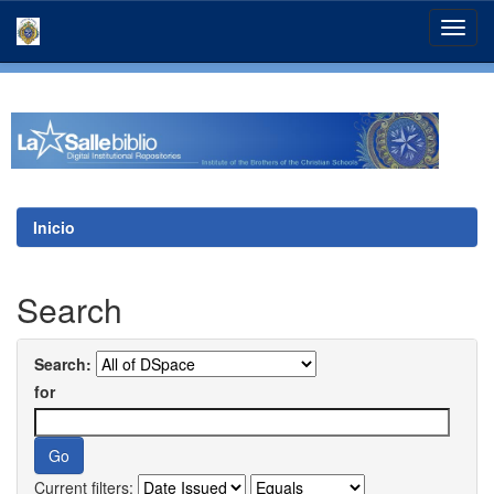
Skip
navigation
Inicio
Search
Search:
for
Current filters: