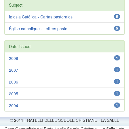
Subject
Iglesia Católica - Cartas pastorales
5
Église catholique - Lettres pasto...
5
Date issued
2009
1
2007
1
2006
1
2005
1
2004
1
© 2011 FRATELLI DELLE SCUOLE CRISTIANE - LA SALLE
Casa Generalizia dei Fratelli delle Scuole Cristiane - La Salle | Via