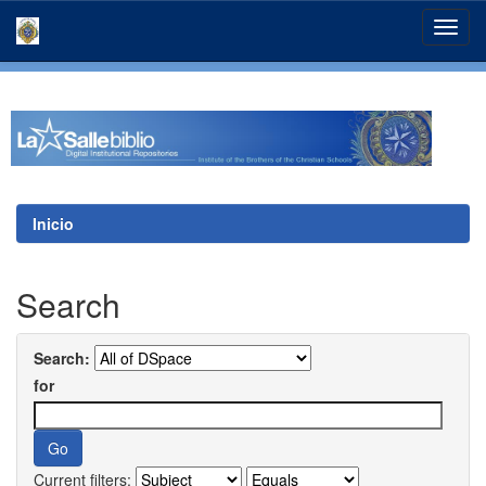
Skip
navigation
Inicio
Search
Search:
for
Current filters: