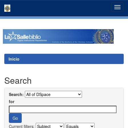
Skip
navigation
Inicio
Search
Search:
for
Current filters: