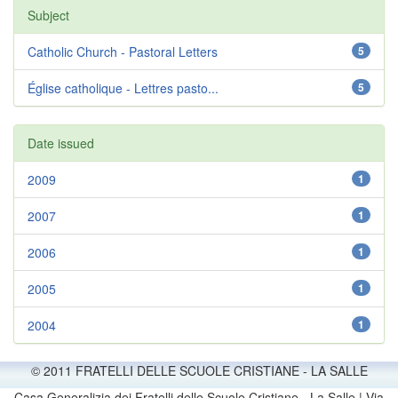
Subject
Catholic Church - Pastoral Letters
5
Église catholique - Lettres pasto...
5
Date issued
2009
1
2007
1
2006
1
2005
1
2004
1
© 2011 FRATELLI DELLE SCUOLE CRISTIANE - LA SALLE
Casa Generalizia dei Fratelli delle Scuole Cristiane - La Salle | Via