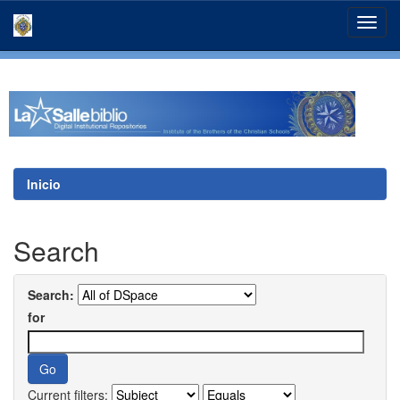
Skip
navigation
Inicio
Search
Search:
for
Current filters: