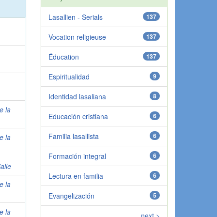
Lasallien - Serials
137
Vocation religieuse
137
Éducation
137
Espiritualidad
9
Identidad lasaliana
8
e la
Educación cristiana
6
Familia lasallista
6
e la
Formación integral
6
alle
Lectura en familia
6
e la
Evangelización
5
e la
next >