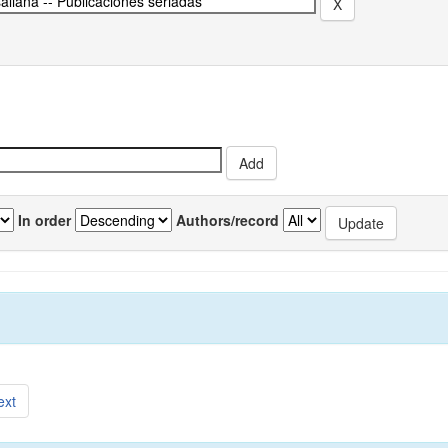
In order
Authors/record
ext