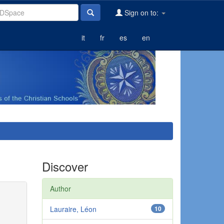
Sign on to:
it
fr
es
en
Discover
Author
Lauraire, Léon
10