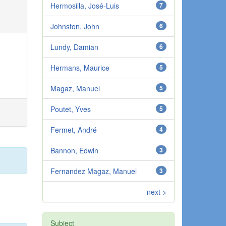
Hermosilla, José-Luis
7
Johnston, John
6
Lundy, Damian
6
Hermans, Maurice
5
Magaz, Manuel
5
Poutet, Yves
5
Fermet, André
4
Bannon, Edwin
3
Fernandez Magaz, Manuel
3
next >
Subject