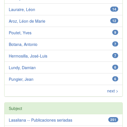
Lauraire, Léon
14
Aroz, Léon de Marie
12
Poutet, Yves
9
Botana, Antonio
7
Hermosilla, José-Luis
7
Lundy, Damian
6
Pungier, Jean
6
next >
Subject
Lasaliana -- Publicaciones seriadas
251