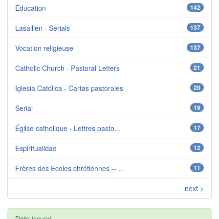
Éducation
142
Lasallien - Serials
137
Vocation religieuse
137
Catholic Church - Pastoral Letters
21
Iglesia Católica - Cartas pastorales
20
Serial
19
Église catholique - Lettres pasto...
17
Espiritualidad
12
Frères des Ecoles chrétiennes -- ...
11
next >
Date issued