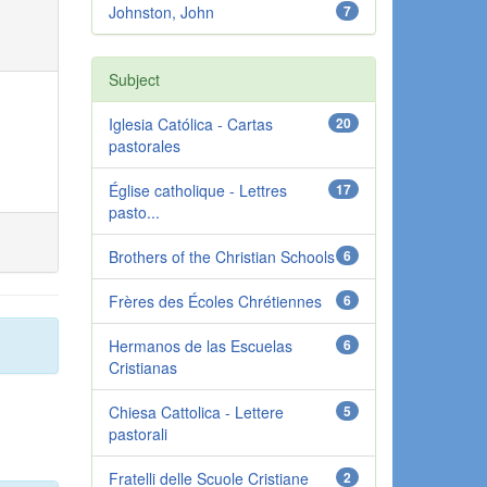
Johnston, John
7
Subject
Iglesia Católica - Cartas
20
pastorales
Église catholique - Lettres
17
pasto...
Brothers of the Christian Schools
6
Frères des Écoles Chrétiennes
6
Hermanos de las Escuelas
6
Cristianas
Chiesa Cattolica - Lettere
5
pastorali
Fratelli delle Scuole Cristiane
2