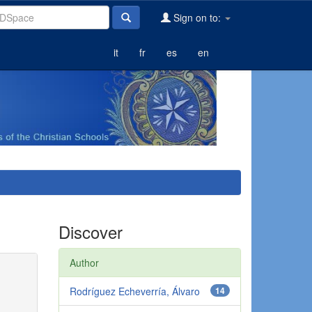
Sign on to:
it
fr
es
en
Discover
Author
Rodríguez Echeverría, Álvaro
14