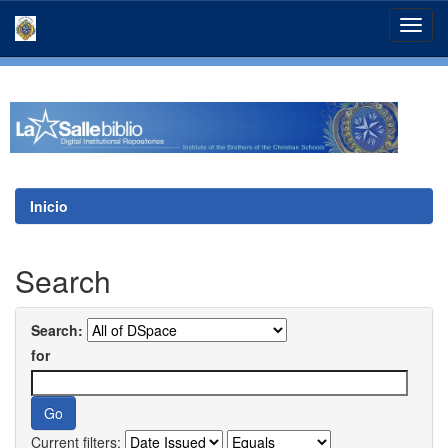
Skip
navigation
Inicio
Search
Search:
for
Current filters: