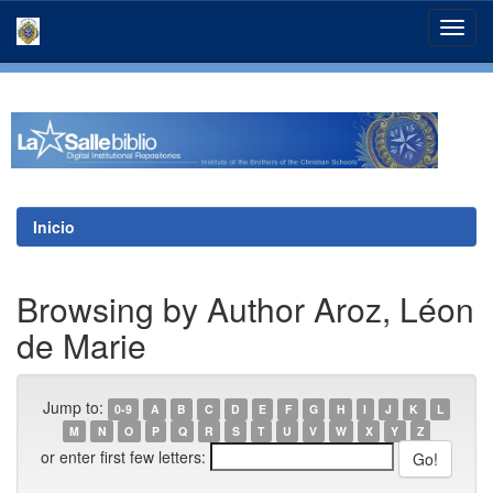
Skip
navigation
Inicio
Browsing by Author Aroz, Léon
de Marie
Jump to:
0-9
A
B
C
D
E
F
G
H
I
J
K
L
M
N
O
P
Q
R
S
T
U
V
W
X
Y
Z
or enter first few letters: