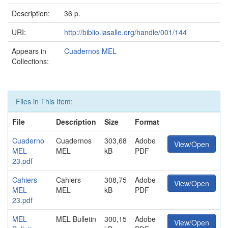
Description:
36 p.
URI:
http://biblio.lasalle.org/handle/001/144
Appears in
Cuadernos MEL
Collections:
Files in This Item:
File
Description
Size
Format
Cuaderno
Cuadernos
303,68
Adobe
View/Open
MEL
MEL
kB
PDF
23.pdf
Cahiers
Cahiers
308,75
Adobe
View/Open
MEL
MEL
kB
PDF
23.pdf
MEL
MEL Bulletin
300,15
Adobe
View/Open