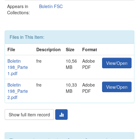
Appears in
Boletín FSC
Collections:
Files in This Item:
File
Description
Size
Format
Boletin
fre
10,56
Adobe
View/Open
198_Parte
MB
PDF
1.pdf
Boletin
fre
10,33
Adobe
View/Open
198_Parte
MB
PDF
2.pdf
Show full item record