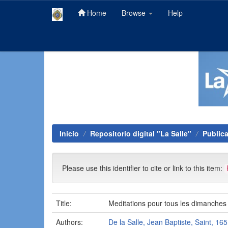
Home
Browse
Help
Skip
navigation
Inicio
Repositorio digital "La Salle"
Public
Please use this identifier to cite or link to this item:
Title:
Meditations pour tous les dimanches
Authors:
De la Salle, Jean Baptiste, Saint, 16