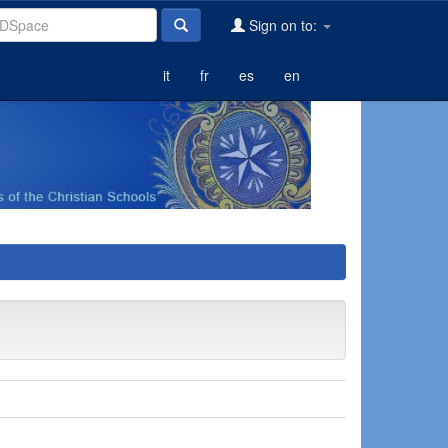
Sign on to:
it
fr
es
en