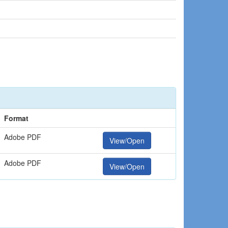
Format
Adobe PDF
View/Open
Adobe PDF
View/Open