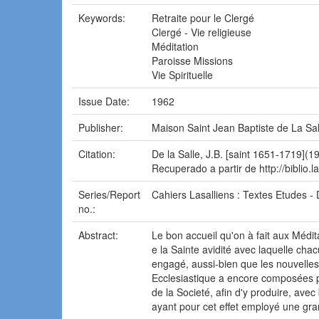
Keywords:
Retraite pour le Clergé
Clergé - Vie religieuse
Méditation
Paroisse Missions
Vie Spirituelle
Issue Date:
1962
Publisher:
Maison Saint Jean Baptiste de La Sal
Citation:
De la Salle, J.B. [saint 1651-1719](1
Recuperado a partir de http://biblio.
Series/Report
Cahiers Lasalliens : Textes Etudes 
no.:
Abstract:
Le bon accueil qu'on à fait aux Médit
e la Sainte avidité avec laquelle chac
engagé, aussi-bien que les nouvelles 
Ecclesiastique a encore composées po
de la Societé, afin d'y produire, ave
ayant pour cet effet employé une gra