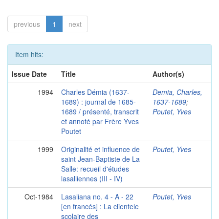
previous
1
next
Item hits:
Issue Date
Title
Author(s)
1994
Charles Démia (1637-
Demia, Charles,
1689) : journal de 1685-
1637-1689
;
1689 / présenté, transcrit
Poutet, Yves
et annoté par Frère Yves
Poutet
1999
Originalité et influence de
Poutet, Yves
saint Jean-Baptiste de La
Salle: recueil d'études
lasalliennes (III - IV)
Oct-1984
Lasaliana no. 4 - A - 22
Poutet, Yves
[en francés] : La clientele
scolaire des