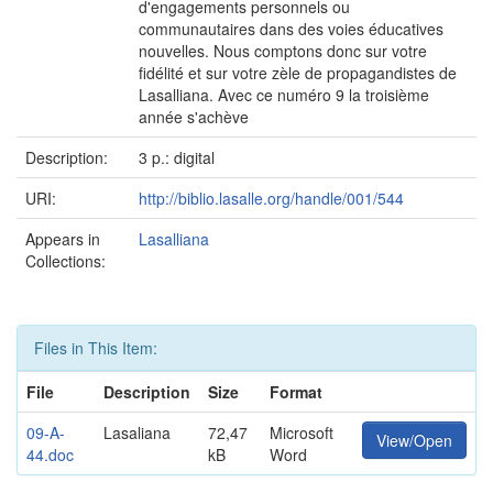
d'engagements personnels ou
communautaires dans des voies éducatives
nouvelles. Nous comptons donc sur votre
fidélité et sur votre zèle de propagandistes de
Lasalliana. Avec ce numéro 9 la troisième
année s'achève
Description:
3 p.: digital
URI:
http://biblio.lasalle.org/handle/001/544
Appears in
Lasalliana
Collections:
Files in This Item:
File
Description
Size
Format
09-A-
Lasaliana
72,47
Microsoft
View/Open
44.doc
kB
Word