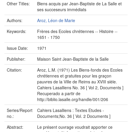
Other Titles:
Biens acquis par Jean-Baptiste de La Salle et
ses succeseurs immédiats
Authors:
Aroz, Léon de Marie
Keywords:
Frères des Ecoles chrétiennes -- Histoire --
1651 - 1750
Issue Date:
1971
Publisher:
Maison Saint Jean-Baptiste de la Salle
Citation:
Aroz, L.M. (1971) Les Biens-fonds des Ecoles
chrétiennes et gratuites pour les graçon
pauvres de la Ville de Reims au XVIII sièle.
Cahiers Lasalliens No. 36 [ Vol 2, Documents ]
Recuperado a partir de
http://biblio.lasalle.org/handle/001/206
Series/Report
Cahiers Lasalliens : Textes Etudes -
no.:
Documents;No. 36 [ Vol. 2 Documents ]
Abstract:
Le présent ouvrage voudrait apporter ce