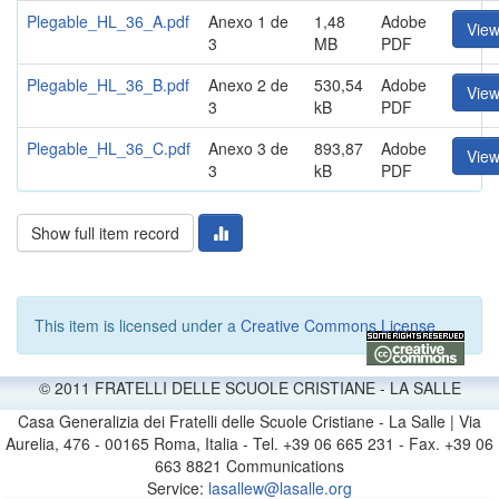
Plegable_HL_36_A.pdf
Anexo 1 de
1,48
Adobe
Vie
3
MB
PDF
Plegable_HL_36_B.pdf
Anexo 2 de
530,54
Adobe
Vie
3
kB
PDF
Plegable_HL_36_C.pdf
Anexo 3 de
893,87
Adobe
Vie
3
kB
PDF
Show full item record
This item is licensed under a
Creative Commons License
© 2011 FRATELLI DELLE SCUOLE CRISTIANE - LA SALLE
Casa Generalizia dei Fratelli delle Scuole Cristiane - La Salle | Via
Aurelia, 476 - 00165 Roma, Italia - Tel. +39 06 665 231 - Fax. +39 06
663 8821 Communications
Service:
lasallew@lasalle.org