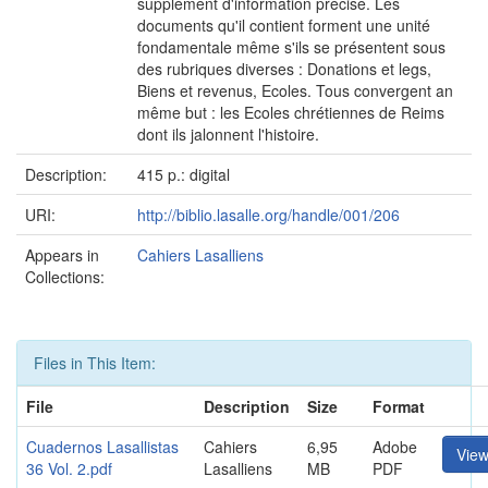
supplément d'information précise. Les
documents qu'il contient forment une unité
fondamentale même s'ils se présentent sous
des rubriques diverses : Donations et legs,
Biens et revenus, Ecoles. Tous convergent an
même but : les Ecoles chrétiennes de Reims
dont ils jalonnent l'histoire.
Description:
415 p.: digital
URI:
http://biblio.lasalle.org/handle/001/206
Appears in
Cahiers Lasalliens
Collections:
Files in This Item:
File
Description
Size
Format
Cuadernos Lasallistas
Cahiers
6,95
Adobe
Vie
36 Vol. 2.pdf
Lasalliens
MB
PDF