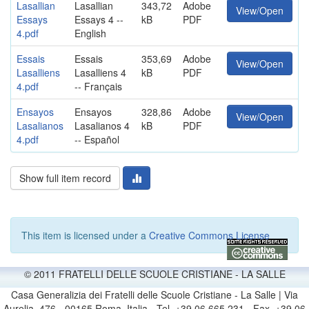
Lasallian
Lasallian
343,72
Adobe
View/Open
Essays
Essays 4 --
kB
PDF
4.pdf
English
Essais
Essais
353,69
Adobe
View/Open
Lasalliens
Lasalliens 4
kB
PDF
4.pdf
-- Français
Ensayos
Ensayos
328,86
Adobe
View/Open
Lasalianos
Lasalianos 4
kB
PDF
4.pdf
-- Español
Show full item record
This item is licensed under a
Creative Commons License
© 2011 FRATELLI DELLE SCUOLE CRISTIANE - LA SALLE
Casa Generalizia dei Fratelli delle Scuole Cristiane - La Salle | Via
Aurelia, 476 - 00165 Roma, Italia - Tel. +39 06 665 231 - Fax. +39 06