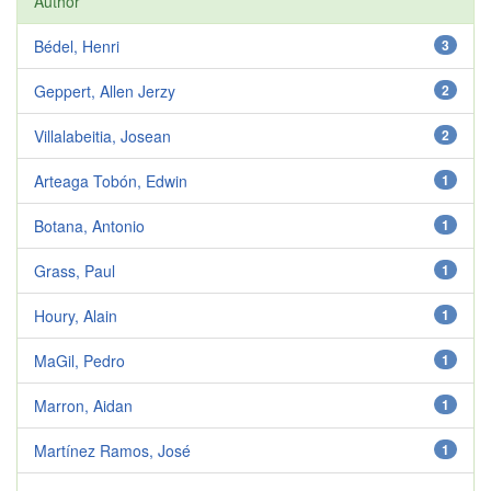
Author
Bédel, Henri
3
Geppert, Allen Jerzy
2
Villalabeitia, Josean
2
Arteaga Tobón, Edwin
1
Botana, Antonio
1
Grass, Paul
1
Houry, Alain
1
MaGil, Pedro
1
Marron, Aidan
1
Martínez Ramos, José
1