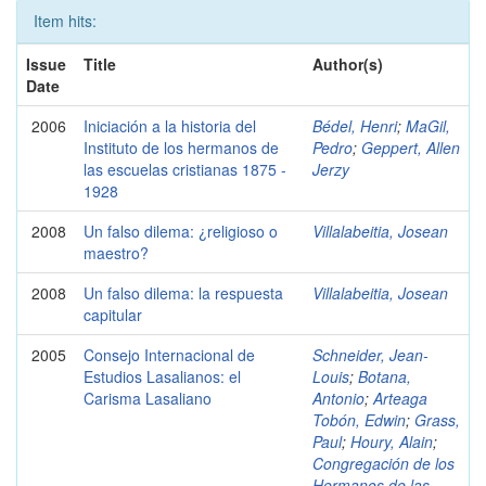
Item hits:
Issue
Title
Author(s)
Date
2006
Iniciación a la historia del
Bédel, Henri
;
MaGil,
Instituto de los hermanos de
Pedro
;
Geppert, Allen
las escuelas cristianas 1875 -
Jerzy
1928
2008
Un falso dilema: ¿religioso o
Villalabeitia, Josean
maestro?
2008
Un falso dilema: la respuesta
Villalabeitia, Josean
capitular
2005
Consejo Internacional de
Schneider, Jean-
Estudios Lasalianos: el
Louis
;
Botana,
Carisma Lasaliano
Antonio
;
Arteaga
Tobón, Edwin
;
Grass,
Paul
;
Houry, Alain
;
Congregación de los
Hermanos de las