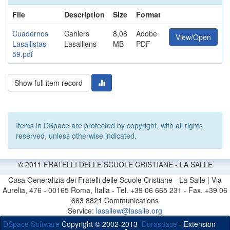
File
Description
Size
Format
Cuadernos
Cahiers
8,08
Adobe
View/Open
Lasallistas
Lasalliens
MB
PDF
59.pdf
Show full item record
Items in DSpace are protected by copyright, with all rights
reserved, unless otherwise indicated.
© 2011 FRATELLI DELLE SCUOLE CRISTIANE - LA SALLE
Casa Generalizia dei Fratelli delle Scuole Cristiane - La Salle | Via
Aurelia, 476 - 00165 Roma, Italia - Tel. +39 06 665 231 - Fax. +39 06
663 8821 Communications
Service:
lasallew@lasalle.org
DSpace Software
Copyright © 2002-2013
Duraspace
- Extension