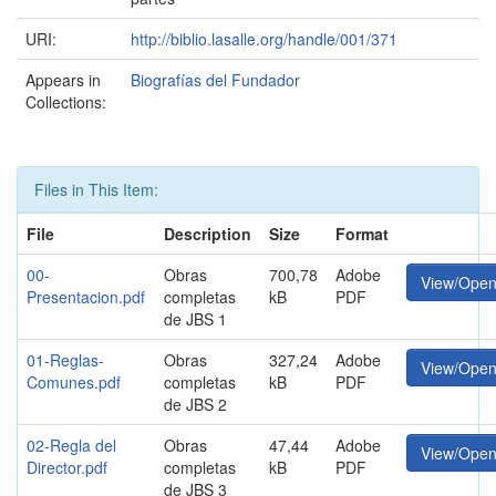
URI:
http://biblio.lasalle.org/handle/001/371
Appears in
Biografías del Fundador
Collections:
Files in This Item:
File
Description
Size
Format
00-
Obras
700,78
Adobe
View/Ope
Presentacion.pdf
completas
kB
PDF
de JBS 1
01-Reglas-
Obras
327,24
Adobe
View/Ope
Comunes.pdf
completas
kB
PDF
de JBS 2
02-Regla del
Obras
47,44
Adobe
View/Ope
Director.pdf
completas
kB
PDF
de JBS 3