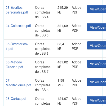
03-Escritos
Obras
245,29
Adobe
View/Ope
personales.pdf
completas
kB
PDF
de JBS 4
04-Coleccion.pdf
Obras
321,69
Adobe
View/Ope
completas
kB
PDF
de JBS 5
05-Directorios-
Obras
38,4
Adobe
View/Ope
1.pdf
completas
kB
PDF
de JBS 6
06-Metodo
Obras
481,02
Adobe
View/Ope
Oracion.pdf
completas
kB
PDF
de JBS 7
07-
Obras
1,58
Adobe
View/Ope
Meditaciones.pdf
completas
MB
PDF
de JBS 8
08-Cartas.pdf
Obras
424,07
Adobe
View/Ope
completas
kB
PDF