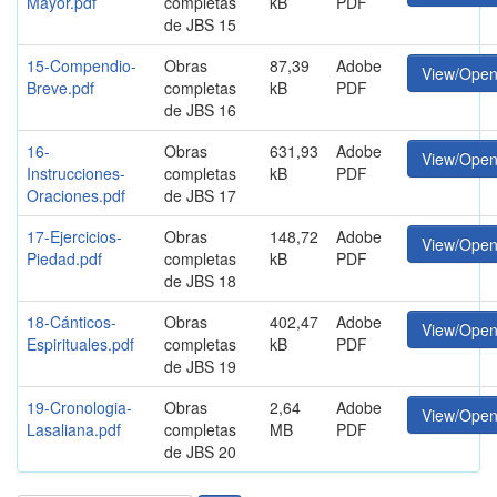
Mayor.pdf
completas
kB
PDF
de JBS 15
15-Compendio-
Obras
87,39
Adobe
View/Ope
Breve.pdf
completas
kB
PDF
de JBS 16
16-
Obras
631,93
Adobe
View/Ope
Instrucciones-
completas
kB
PDF
Oraciones.pdf
de JBS 17
17-Ejercicios-
Obras
148,72
Adobe
View/Ope
Piedad.pdf
completas
kB
PDF
de JBS 18
18-Cánticos-
Obras
402,47
Adobe
View/Ope
Espirituales.pdf
completas
kB
PDF
de JBS 19
19-Cronologia-
Obras
2,64
Adobe
View/Ope
Lasaliana.pdf
completas
MB
PDF
de JBS 20