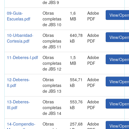
de JBS 9
09-Guia-
Obras
1,6
Adobe
View/Ope
Escuelas.pdf
completas
MB
PDF
de JBS 10
10-Urbanidad-
Obras
640,78
Adobe
View/Ope
Cortesía.pdf
completas
kB
PDF
de JBS 11
11-Deberes-I.pdf
Obras
1,5
Adobe
View/Ope
completas
MB
PDF
de JBS 12
12-Deberes-
Obras
554,71
Adobe
View/Ope
II.pdf
completas
kB
PDF
de JBS 13
13-Deberes-
Obras
553,76
Adobe
View/Ope
III.pdf
completas
kB
PDF
de JBS 14
14-Compendio-
Obras
257,68
Adobe
View/Ope