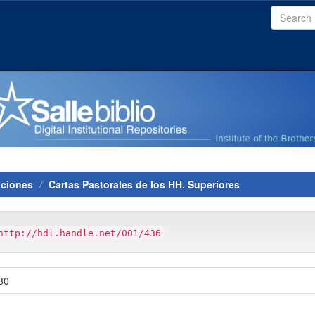
aciones
Cartas Pastorales de los HH. Superiores
http://hdl.handle.net/001/436
80