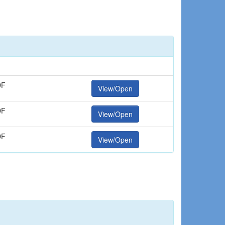
DF
View/Open
DF
View/Open
DF
View/Open