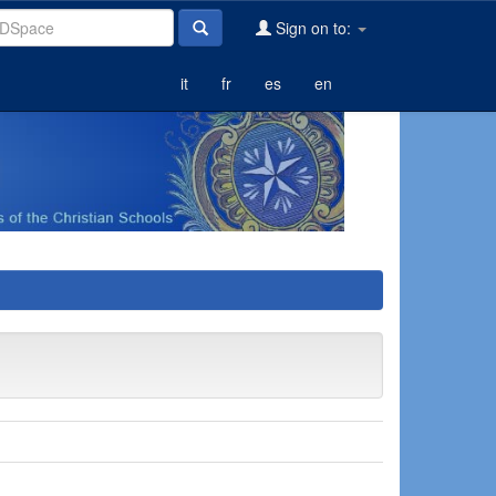
Sign on to:
it
fr
es
en