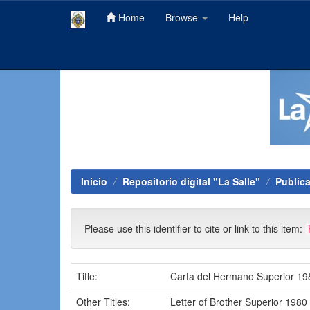
Home
Browse
Help
Skip
navigation
Inicio
Repositorio digital "La Salle"
Public
Please use this identifier to cite or link to this item:
Title:
Carta del Hermano Superior 19
Other Titles:
Letter of Brother Superior 1980