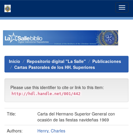
Skip
navigation
Inicio
Repositorio digital "La Salle"
Publicaciones
Cartas Pastorales de los HH. Superiores
Please use this identifier to cite or link to this item:
http://hdl.handle.net/001/442
Title:
Carta del Hermano Superior General con
ocasión de las fiestas navideñas 1969
Authors:
Henry, Charles