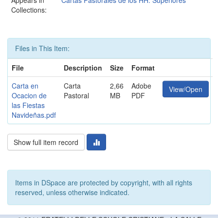
Appears in
Cartas Pastorales de los HH. Superiores
Collections:
Files in This Item:
File
Description
Size
Format
Carta en
Carta
2,66
Adobe
View/Open
Ocacion de
Pastoral
MB
PDF
las Fiestas
Navideñas.pdf
Show full item record
Items in DSpace are protected by copyright, with all rights
reserved, unless otherwise indicated.