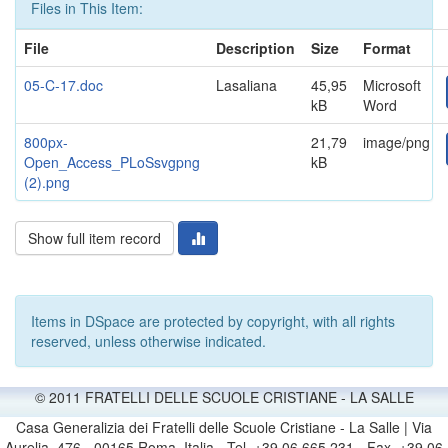
Files in This Item:
File
Description
Size
Format
05-C-17.doc
Lasaliana
45,95
Microsoft
kB
Word
800px-
21,79
image/png
Open_Access_PLoSsvgpng
kB
(2).png
Show full item record
Items in DSpace are protected by copyright, with all rights
reserved, unless otherwise indicated.
© 2011 FRATELLI DELLE SCUOLE CRISTIANE - LA SALLE
Casa Generalizia dei Fratelli delle Scuole Cristiane - La Salle | Via
Aurelia, 476 - 00165 Roma, Italia - Tel. +39 06 665 231 - Fax. +39 06