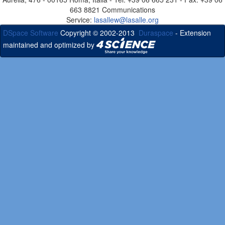
663 8821 Communications
Service:
lasallew@lasalle.org
DSpace Software
Copyright © 2002-2013
Duraspace
- Extension
maintained and optimized by