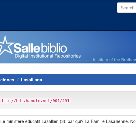
aciones
Lasalliana
http://hdl.handle.net/001/491
: Le ministere educatif Lasallien (3): par qui? La Famille Lasallienne. N