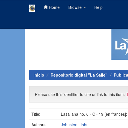
Home
Browse
Help
Skip
navigation
Inicio
Repositorio digital "La Salle"
Public
Please use this identifier to cite or link to this item:
Title:
Lasaliana no. 6 - C - 19 [en francés]
Authors:
Johnston, John