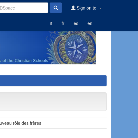
Sign on to:
it
fr
es
en
ouveau rôle des frères