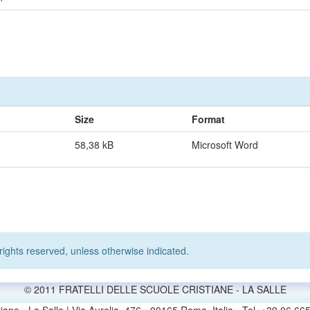
Size
Format
58,38 kB
Microsoft Word
rights reserved, unless otherwise indicated.
© 2011 FRATELLI DELLE SCUOLE CRISTIANE - LA SALLE
stiane - La Salle | Via Aurelia, 476 - 00165 Roma, Italia - Tel. +39 0