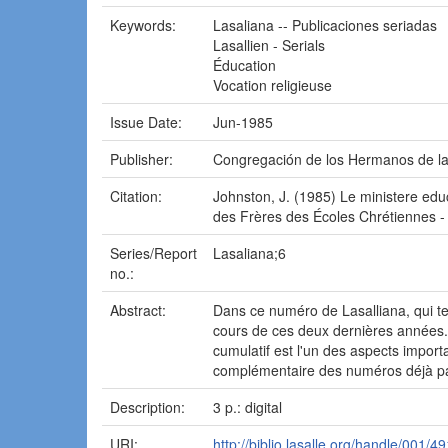
Keywords:
Lasaliana -- Publicaciones seriadas
Lasallien - Serials
Éducation
Vocation religieuse
Issue Date:
Jun-1985
Publisher:
Congregación de los Hermanos de las
Citation:
Johnston, J. (1985) Le ministere educ
des Frères des Écoles Chrétiennes - 
Series/Report
Lasaliana;6
no.:
Abstract:
Dans ce numéro de Lasalliana, qui ter
cours de ces deux dernières années. C
cumulatif est l'un des aspects import
complémentaire des numéros déjà p
Description:
3 p.: digital
URI:
http://biblio.lasalle.org/handle/001/49