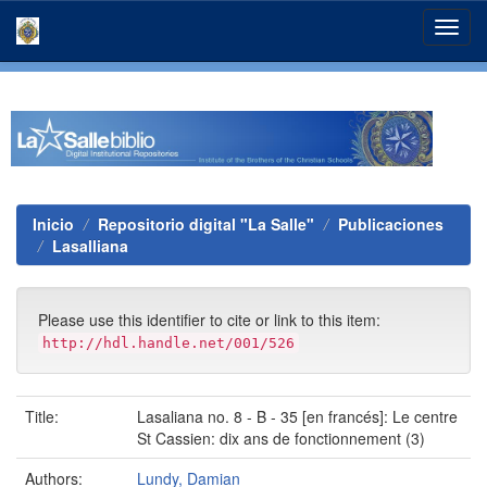
Skip
navigation
Inicio
Repositorio digital "La Salle"
Publicaciones
Lasalliana
Please use this identifier to cite or link to this item:
http://hdl.handle.net/001/526
Title:
Lasaliana no. 8 - B - 35 [en francés]: Le centre
St Cassien: dix ans de fonctionnement (3)
Authors:
Lundy, Damian