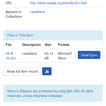
URI:
http://biblio.lasalle.org/handle/001/526
Appears in
Lasalliana
Collections:
Files in This Item:
File
Description
Size
Format
08-B-
Lasaliana
63,14
Microsoft
View/Open
35.doc
kB
Word
Show full item record
Items in DSpace are protected by copyright, with all rights
reserved, unless otherwise indicated.