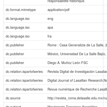
responsabilité historique.
dc.format.mimetype
application/pdf
dc.language.iso
eng
dc.language.iso
spa
dc.language.iso
fra
dc.publisher
Rome : Casa Generalizia de La Salle, 
dc.publisher
México, Universidad De La Salle Bajío,
dc.publisher
Diego A. Muñoz León FSC
dc.relation.ispartofseries
Revista Digital de Investigación Lasali
dc.relation.ispartofseries
Digital Journal of Lasallian Research;N
dc.relation.ispartofseries
Revue numérique de Recherche Lasall
dc.source
http://revista_roma.delasalle.edu.mx/
dc.subject
Movimiento Teresiano Apostólico