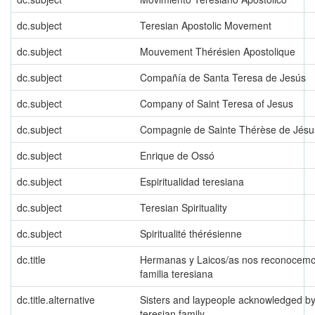
dc.subject
Teresian Apostolic Movement
dc.subject
Mouvement Thérésien Apostolique
dc.subject
Compañía de Santa Teresa de Jesús
dc.subject
Company of Saint Teresa of Jesus
dc.subject
Compagnie de Sainte Thérèse de Jésu
dc.subject
Enrique de Ossó
dc.subject
Espiritualidad teresiana
dc.subject
Teresian Spirituality
dc.subject
Spiritualité thérésienne
dc.title
Hermanas y Laicos/as nos reconocem
familia teresiana
dc.title.alternative
Sisters and laypeople acknowledged by
teresian family