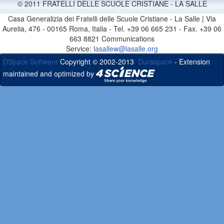
© 2011 FRATELLI DELLE SCUOLE CRISTIANE - LA SALLE
Casa Generalizia dei Fratelli delle Scuole Cristiane - La Salle | Via
Aurelia, 476 - 00165 Roma, Italia - Tel. +39 06 665 231 - Fax. +39 06
663 8821 Communications
Service:
lasallew@lasalle.org
DSpace Software
Copyright © 2002-2013
Duraspace
- Extension
maintained and optimized by