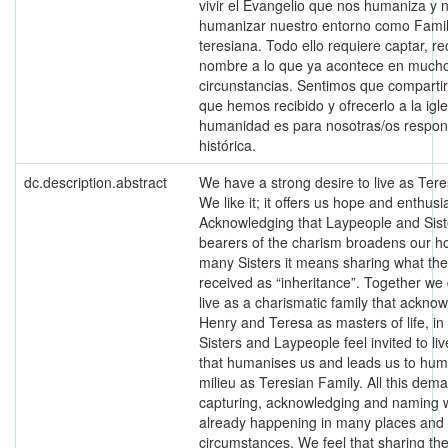
vivir el Evangelio que nos humaniza y n
humanizar nuestro entorno como Famil
teresiana. Todo ello requiere captar, r
nombre a lo que ya acontece en mucho
circunstancias. Sentimos que compartir
que hemos recibido y ofrecerlo a la igle
humanidad es para nosotras/os respon
histórica.
dc.description.abstract
We have a strong desire to live as Tere
We like it; it offers us hope and enthus
Acknowledging that Laypeople and Sist
bearers of the charism broadens our ho
many Sisters it means sharing what th
received as “inheritance”. Together we 
live as a charismatic family that ackno
Henry and Teresa as masters of life, in
Sisters and Laypeople feel invited to li
that humanises us and leads us to hum
milieu as Teresian Family. All this dem
capturing, acknowledging and naming w
already happening in many places and
circumstances. We feel that sharing th