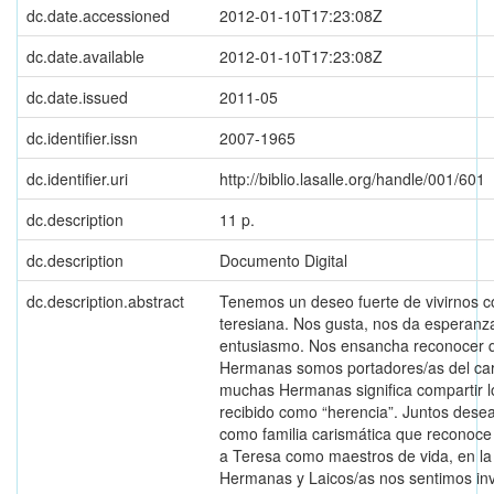
dc.date.accessioned
2012-01-10T17:23:08Z
dc.date.available
2012-01-10T17:23:08Z
dc.date.issued
2011-05
dc.identifier.issn
2007-1965
dc.identifier.uri
http://biblio.lasalle.org/handle/001/601
dc.description
11 p.
dc.description
Documento Digital
dc.description.abstract
Tenemos un deseo fuerte de vivirnos 
teresiana. Nos gusta, nos da esperanz
entusiasmo. Nos ensancha reconocer q
Hermanas somos portadores/as del ca
muchas Hermanas significa compartir 
recibido como “herencia”. Juntos desea
como familia carismática que reconoce
a Teresa como maestros de vida, en la
Hermanas y Laicos/as nos sentimos inv