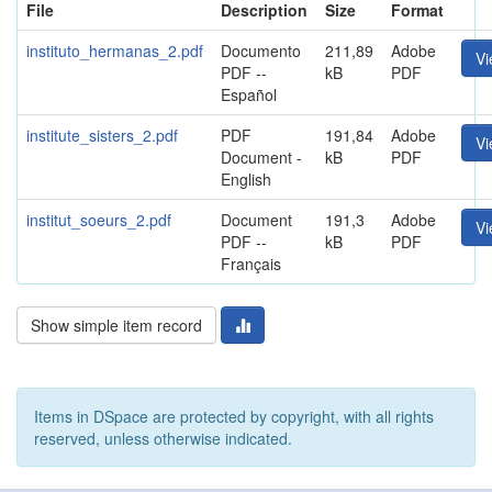
File
Description
Size
Format
instituto_hermanas_2.pdf
Documento
211,89
Adobe
V
PDF --
kB
PDF
Español
institute_sisters_2.pdf
PDF
191,84
Adobe
V
Document -
kB
PDF
English
institut_soeurs_2.pdf
Document
191,3
Adobe
V
PDF --
kB
PDF
Français
Show simple item record
Items in DSpace are protected by copyright, with all rights
reserved, unless otherwise indicated.