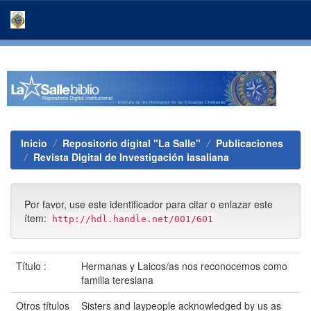
Skip
navigation
Inicio
Repositorio digital "La Salle"
Publicaciones
Revista Digital de Investigación lasaliana
Por favor, use este identificador para citar o enlazar este
ítem:
http://hdl.handle.net/001/601
Título :
Hermanas y Laicos/as nos reconocemos como
familia teresiana
Otros títulos
Sisters and laypeople acknowledged by us as