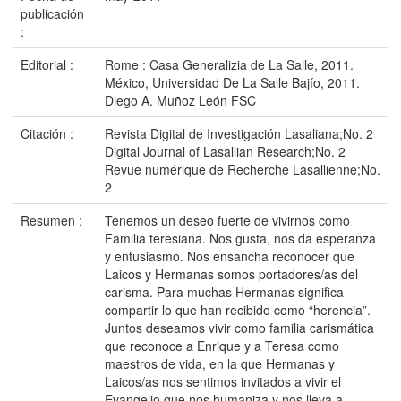
publicación
:
Editorial :
Rome : Casa Generalizia de La Salle, 2011.
México, Universidad De La Salle Bajío, 2011.
Diego A. Muñoz León FSC
Citación :
Revista Digital de Investigación Lasaliana;No. 2
Digital Journal of Lasallian Research;No. 2
Revue numérique de Recherche Lasallienne;No.
2
Resumen :
Tenemos un deseo fuerte de vivirnos como
Familia teresiana. Nos gusta, nos da esperanza
y entusiasmo. Nos ensancha reconocer que
Laicos y Hermanas somos portadores/as del
carisma. Para muchas Hermanas significa
compartir lo que han recibido como “herencia”.
Juntos deseamos vivir como familia carismática
que reconoce a Enrique y a Teresa como
maestros de vida, en la que Hermanas y
Laicos/as nos sentimos invitados a vivir el
Evangelio que nos humaniza y nos lleva a