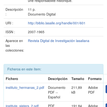
une responsabilité historique.
Descripción
11 p.
:
Documento Digital
URI :
http://biblio.lasalle.org/handle/001/601
ISSN :
2007-1965
Aparece en
Revista Digital de Investigación lasaliana
las
colecciones:
Ficheros en este ítem:
Fichero
Descripción
Tamaño
Formato
instituto_hermanas_2.pdf
Documento
211,89
Adobe
PDF --
kB
PDF
Español
institute_sisters_2.pdf
PDF
191,84
Adobe