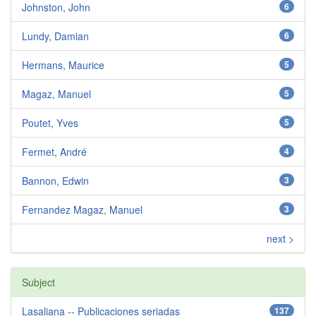
Johnston, John
6
Lundy, Damian
6
Hermans, Maurice
5
Magaz, Manuel
5
Poutet, Yves
5
Fermet, André
4
Bannon, Edwin
3
Fernandez Magaz, Manuel
3
next >
Subject
Lasaliana -- Publicaciones seriadas
137