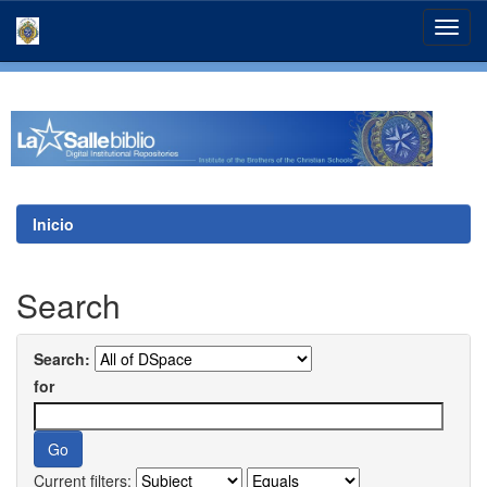
Skip
navigation
Inicio
Search
Search:
for
Current filters: