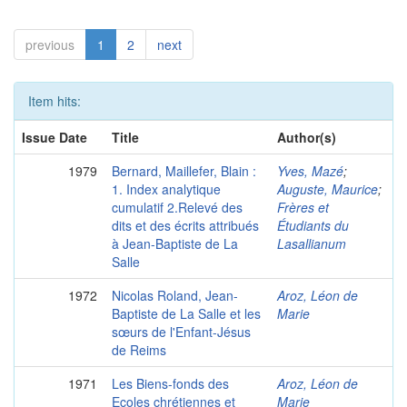
previous
1
2
next
Item hits:
Issue Date
Title
Author(s)
1979
Bernard, Maillefer, Blain :
Yves, Mazé
;
1. Index analytique
Auguste, Maurice
;
cumulatif 2.Relevé des
Frères et
dits et des écrits attribués
Étudiants du
à Jean-Baptiste de La
Lasallianum
Salle
1972
Nicolas Roland, Jean-
Aroz, Léon de
Baptiste de La Salle et les
Marie
sœurs de l'Enfant-Jésus
de Reims
1971
Les Biens-fonds des
Aroz, Léon de
Ecoles chrétiennes et
Marie