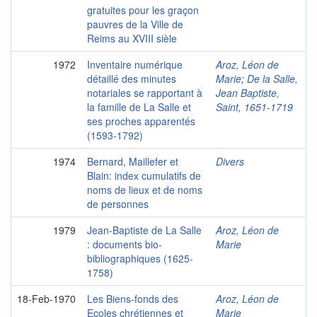
gratuites pour les graçon
pauvres de la Ville de
Reims au XVIII sièle
1972
Inventaire numérique
Aroz, Léon de
détaillé des minutes
Marie
;
De la Salle,
notariales se rapportant à
Jean Baptiste,
la famille de La Salle et
Saint, 1651-1719
ses proches apparentés
(1593-1792)
1974
Bernard, Maillefer et
Divers
Blain: index cumulatifs de
noms de lieux et de noms
de personnes
1979
Jean-Baptiste de La Salle
Aroz, Léon de
: documents bio-
Marie
bibliographiques (1625-
1758)
18-Feb-1970
Les Biens-fonds des
Aroz, Léon de
Ecoles chrétiennes et
Marie