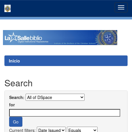
Skip
navigation
Inicio
Search
Search:
for
Current filters: