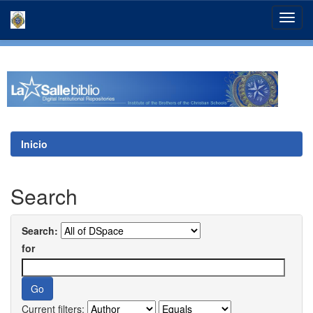
Skip
navigation
Inicio
Search
Search:
for
Current filters: