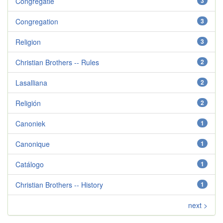
Congregatie
3
Congregation
3
Religion
3
Christian Brothers -- Rules
2
Lasalliana
2
Religión
2
Canoniek
1
Canonique
1
Catálogo
1
Christian Brothers -- History
1
next >