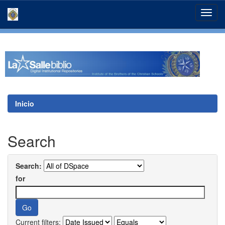
Skip
navigation
Inicio
Search
Search:
for
Current filters: