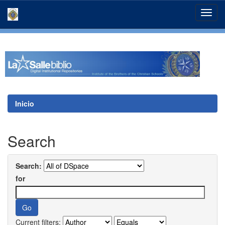
Skip
navigation
Inicio
Search
Search:
for
Current filters: