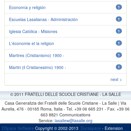
Economía y religión
1
Escuelas Lasalianas - Administración
1
Iglesia Católica - Misiones
1
L'économie et la religion
1
Martires (Cristianismo) 1900 -
1
Martiri (il Cristianesimo) 1900 -
1
next >
© 2011 FRATELLI DELLE SCUOLE CRISTIANE - LA SALLE
Casa Generalizia dei Fratelli delle Scuole Cristiane - La Salle | Via
Aurelia, 476 - 00165 Roma, Italia - Tel. +39 06 665 231 - Fax. +39 06
663 8821 Communications
Service:
lasallew@lasalle.org
DSpace Software
Copyright © 2002-2013
Duraspace
- Extension