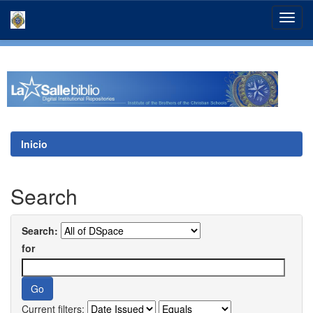
Skip
navigation
Inicio
Search
Search:
for
Current filters: