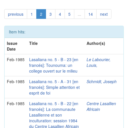
previous
1
2
3
4
5
...
14
next
Item hits:
Issue
Title
Author(s)
Date
Feb-1985
Lasaliana no. 5 - B - 23 [en
Le Labourier,
francés]: Tounouma: un
Louis,
college ouvert sur le milieu
Feb-1985
Lasaliana no. 5 - A - 31 [en
Schmidt, Joseph
francés]: Simple attention et
esprit de foi
Feb-1985
Lasaliana no. 5 - B - 22 [en
Centre Lasallien
francés]: La communaute
Africain
Lasallienne et son
inculturation: session 1984
du Centre Lasallien Africain