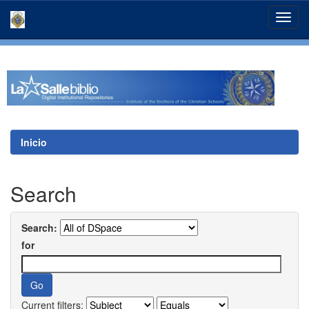
Skip
navigation
Inicio
Search
Search:
for
Current filters: