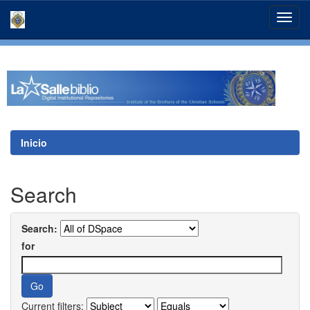
Skip
navigation
Inicio
Search
Search:
for
Current filters: