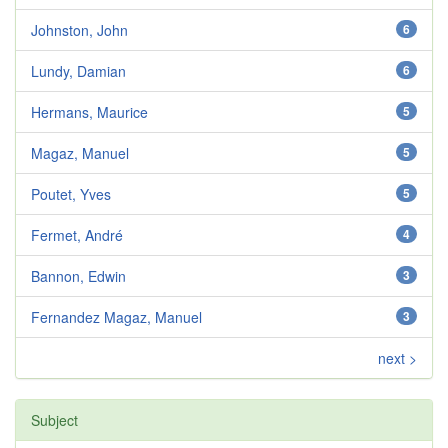
Johnston, John
6
Lundy, Damian
6
Hermans, Maurice
5
Magaz, Manuel
5
Poutet, Yves
5
Fermet, André
4
Bannon, Edwin
3
Fernandez Magaz, Manuel
3
next >
Subject