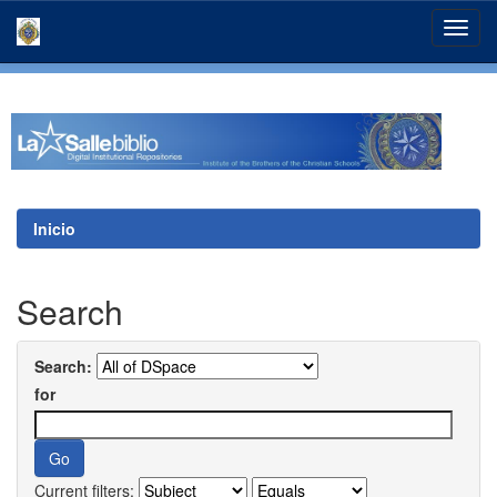
Skip
navigation
Inicio
Search
Search:
for
Current filters: