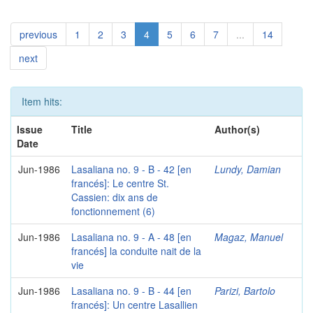
previous
1
2
3
4
5
6
7
...
14
next
Item hits:
Issue
Title
Author(s)
Date
Jun-1986
Lasaliana no. 9 - B - 42 [en
Lundy, Damian
francés]: Le centre St.
Cassien: dix ans de
fonctionnement (6)
Jun-1986
Lasaliana no. 9 - A - 48 [en
Magaz, Manuel
francés] la conduite nait de la
vie
Jun-1986
Lasaliana no. 9 - B - 44 [en
Parizi, Bartolo
francés]: Un centre Lasallien