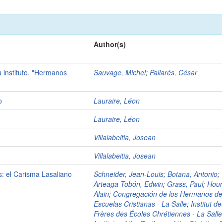
Author(s)
u instituto. "Hermanos
Sauvage, Michel
;
Pallarés, César
o
Lauraire, Léon
Lauraire, Léon
Villalabeitia, Josean
Villalabeitia, Josean
s: el Carisma Lasaliano
Schneider, Jean-Louis
;
Botana, Antonio
;
Arteaga Tobón, Edwin
;
Grass, Paul
;
Hour
Alain
;
Congregación de los Hermanos de
Escuelas Cristianas - La Salle
;
Institut d
Frères des Écoles Chrétiennes - La Sall