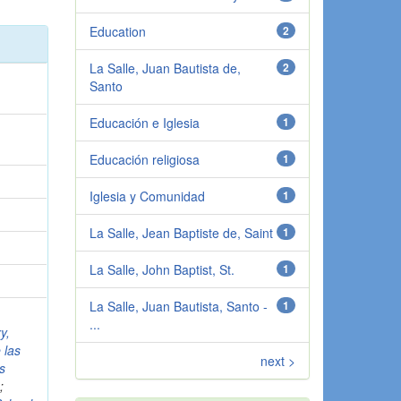
Education
2
La Salle, Juan Bautista de,
2
Santo
Educación e Iglesia
1
Educación religiosa
1
Iglesia y Comunidad
1
La Salle, Jean Baptiste de, Saint
1
La Salle, John Baptist, St.
1
La Salle, Juan Bautista, Santo -
1
...
y,
 las
next >
es
e
;