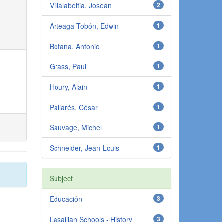
Villalabeitia, Josean
2
Arteaga Tobón, Edwin
1
Botana, Antonio
1
Grass, Paul
1
Houry, Alain
1
Pallarés, César
1
Sauvage, Michel
1
Schneider, Jean-Louis
1
Subject
Educación
3
Lasallian Schools - History
3