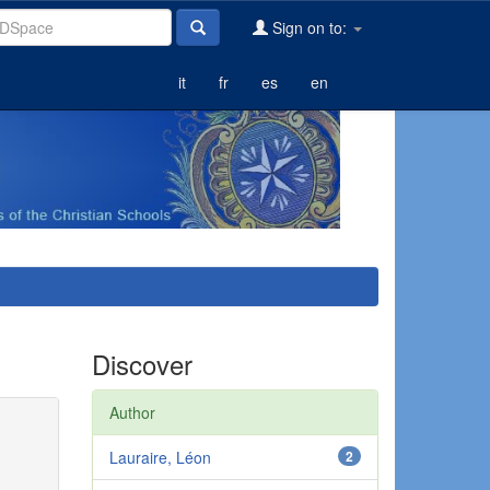
Sign on to:
it
fr
es
en
Discover
Author
Lauraire, Léon
2