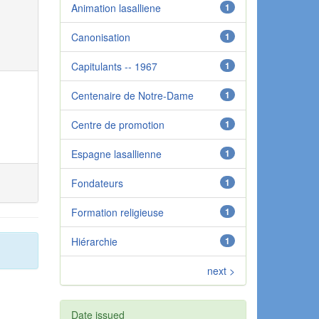
Animation lasalliene
1
Canonisation
1
Capitulants -- 1967
1
Centenaire de Notre-Dame
1
Centre de promotion
1
Espagne lasallienne
1
Fondateurs
1
Formation religieuse
1
Hiérarchie
1
next >
Date issued