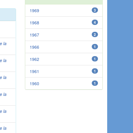
1969
3
1968
4
1967
2
e la
1966
1
1962
1
e la
1961
1
e la
1960
1
e la
e la
e la