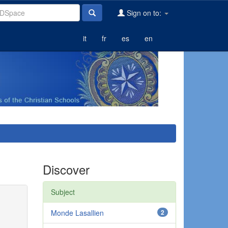
Sign on to:
it
fr
es
en
Discover
Subject
Monde Lasallien
2