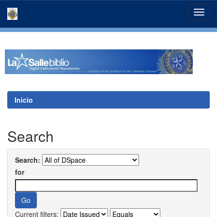
Skip
navigation
Inicio
Search
Search:
for
Current filters: