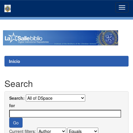
Skip
navigation
Inicio
Search
Search:
for
Current filters: