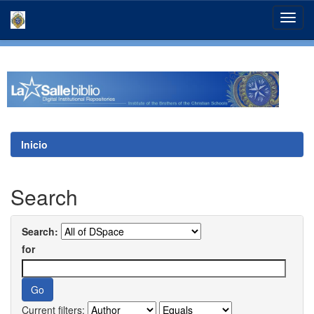
Skip
navigation
Inicio
Search
Search:
for
Current filters: