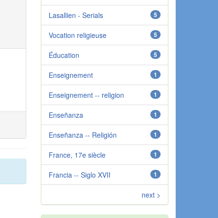
Lasallien - Serials
5
Vocation religieuse
5
Éducation
5
Enseignement
1
Enseignement -- religion
1
Enseñanza
1
Enseñanza -- Religión
1
France, 17e siècle
1
Francia -- Siglo XVII
1
next >