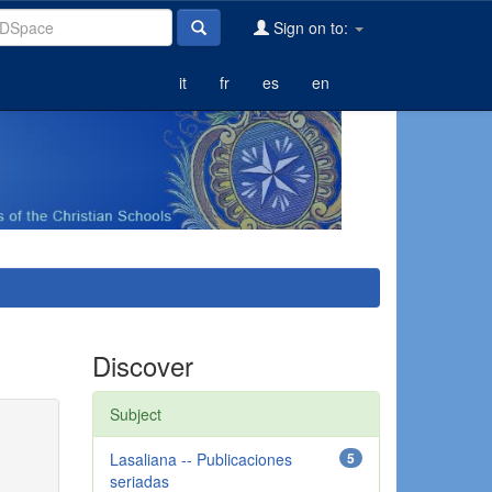
Sign on to:
it
fr
es
en
Discover
Subject
Lasaliana -- Publicaciones
5
seriadas