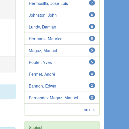
Hermosilla, José-Luis
7
Johnston, John
6
Lundy, Damian
6
Hermans, Maurice
5
Magaz, Manuel
5
Poutet, Yves
5
Fermet, André
4
Bannon, Edwin
3
Fernandez Magaz, Manuel
3
next >
Subject