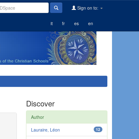
Sign on to:
it
fr
es
en
Discover
Author
Lauraire, Léon
12