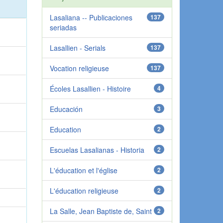
Lasaliana -- Publicaciones
137
seriadas
Lasallien - Serials
137
Vocation religieuse
137
Écoles Lasallien - Histoire
4
Educación
3
Education
2
Escuelas Lasalianas - Historia
2
L'éducation et l'église
2
L'éducation religieuse
2
La Salle, Jean Baptiste de, Saint
2