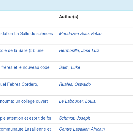
Author(s)
ondation La Salle de sciences
Mandazen Soto, Pablo
cole de la Salle (5): une
Hermosilla, José-Luis
s fréres et le nouveau code
Salm, Luke
iguel Febres Cordero,
Ruales, Oswaldo
ounouma: un college ouvert
Le Labourier, Louis,
le attention et esprit de foi
Schmidt, Joseph
a communaute Lasallienne et
Centre Lasallien Africain