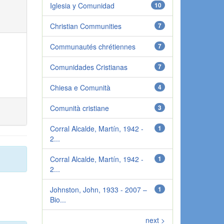
Iglesia y Comunidad
10
Christian Communities
7
Communautés chrétiennes
7
Comunidades Cristianas
7
Chiesa e Comunità
4
Comunità cristiane
3
Corral Alcalde, Martín, 1942 -
1
2...
Corral Alcalde, Martín, 1942 -
1
2...
Johnston, John, 1933 - 2007 –
1
Bio...
next >