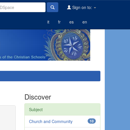
Sign on to:
it
fr
es
en
Discover
Subject
Church and Community
10