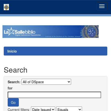
Skip
navigation
Inicio
Search
Search:
for
Current filters: