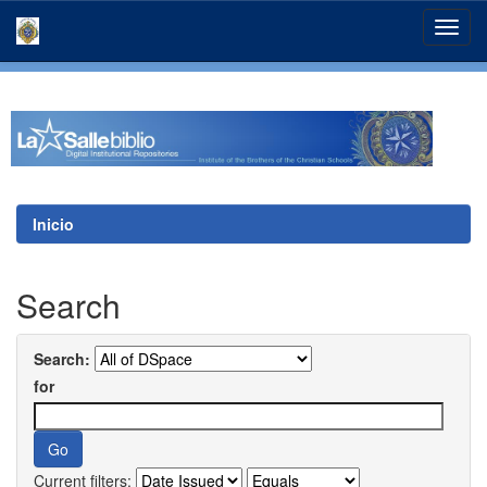
Skip
navigation
Inicio
Search
Search:
for
Current filters: