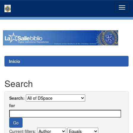
Skip
navigation
Inicio
Search
Search:
for
Current filters: